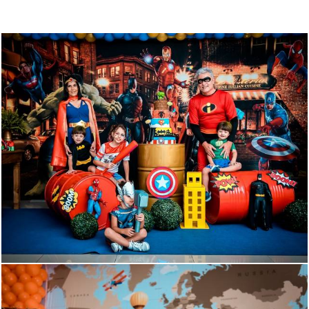
1329
151