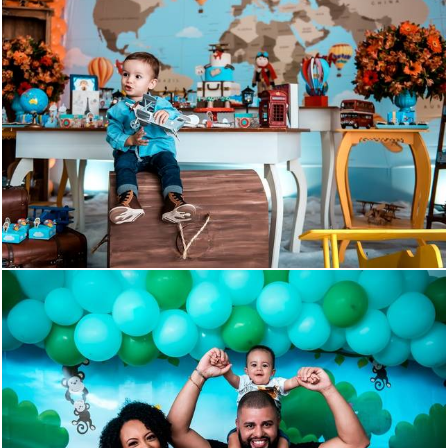
1591
200