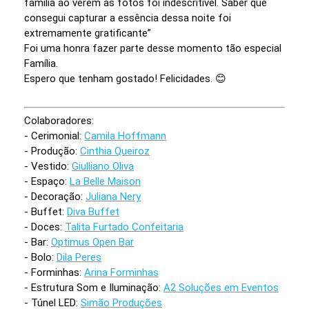
família ao verem as fotos foi indescritível. Saber que
consegui capturar a essência dessa noite foi
extremamente gratificante”
Foi uma honra fazer parte desse momento tão especial
Família.
Espero que tenham gostado! Felicidades. 😊
Colaboradores:
- Cerimonial:
Camila Hoffmann
- Produção:
Cinthia Queiroz
- Vestido:
Giulliano Oliva
- Espaço:
La Belle Maison
- Decoração:
Juliana Nery
- Buffet:
Diva Buffet
- Doces:
Talita Furtado Confeitaria
- Bar:
Optimus Open Bar
- Bolo:
Dila Peres
- Forminhas:
Arina Forminhas
- Estrutura Som e Iluminação:
A2 Soluções em Eventos
- Túnel LED:
Simão Produções