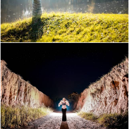
1536
52
1379
68