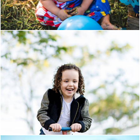
1129
42