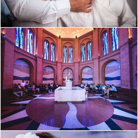
1902
81