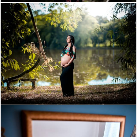
1534
73