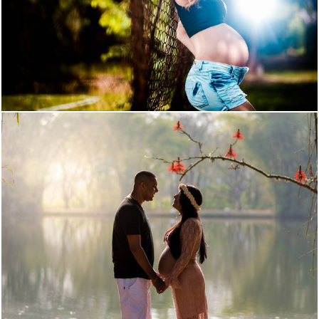
1409
132
1743
27