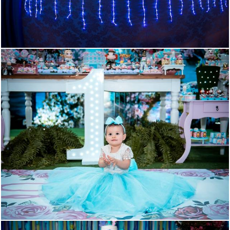
1928
220